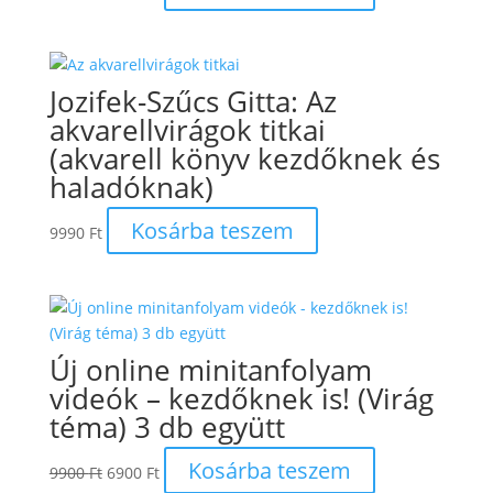
price
price
was:
is:
9990 Ft.
5990 Ft.
Jozifek-Szűcs Gitta: Az
akvarellvirágok titkai
(akvarell könyv kezdőknek és
haladóknak)
Kosárba teszem
9990
Ft
Új online minitanfolyam
videók – kezdőknek is! (Virág
téma) 3 db együtt
Original
Current
Kosárba teszem
9900
Ft
6900
Ft
price
price