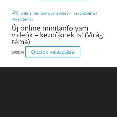
was:
is:
9900 Ft.
6900 Ft.
Új online minitanfolyam
videók – kezdőknek is! (Virág
téma)
Ennek
Opciók választása
3900
Ft
a
terméknek
több
variációja
van.
A
változatok
a
termékoldalon
választhatók
ki