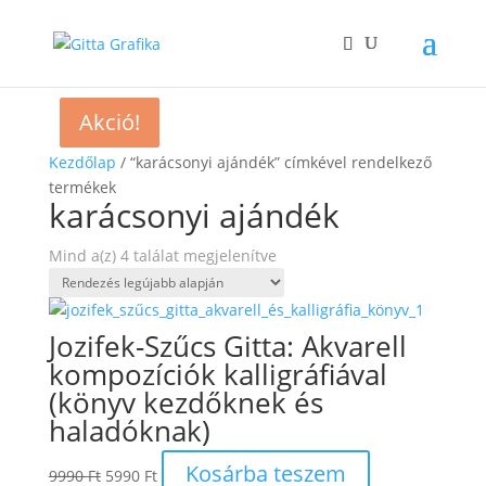
Akció!
Akció!
Kezdőlap
/ “karácsonyi ajándék” címkével rendelkező
termékek
karácsonyi ajándék
Sorted
Mind a(z) 4 találat megjelenítve
by
latest
Jozifek-Szűcs Gitta: Akvarell
kompozíciók kalligráfiával
(könyv kezdőknek és
haladóknak)
Original
Current
Kosárba teszem
9990
Ft
5990
Ft