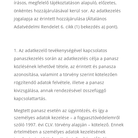
írásos, megfelelő tájékoztatáson alapuló, előzetes,
önkéntes hozzájárulásával kerül sor. Az adatkezelés
jogalapja az érintett hozzájárulása (Általános
Adatvédelmi Rendelet 6. cikk (1) bekezdés a) pont).
Az adatkezelő tevékenységével kapcsolatos
panaszkezelés során az adatkezelés célja a panasz
közlésének lehetővé tétele, az érintett és panasza
azonosítása, valamint a törvény szerint kötelezően
rögzítendő adatok felvétele, illetve a panasz
kivizsgálása, annak rendezésével összefüggő
kapcsolattartás.
Megtett panasz esetén az ügyintézés, és így a
személyes adatok kezelése – a fogyasztóvédelemről
szóló 1997. évi CLV. törvény alapján – kötelező. Ennek
értelmében a személyes adatok kezelésének