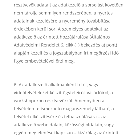
résztvevők adatait az adatkezelő a sorsolást követően
nem tárolja semmilyen rendszerében, a nyertes
adatainak kezelésére a nyeremény továbbítása
érdekében kerül sor. A személyes adatokat az
adatkezelő az érintett hozzájárulása (Általános
Adatvédelmi Rendelet 6. cikk (1) bekezdés a) pont)
alapján kezeli és a jogszabályban írt megőrzési idő
figyelembevételével őrzi meg.
Az adatkezelő alkalmanként fotó-, vagy
videófelvételeket készít ügyfeleiről, vásárlóiról, a
workshopokon résztvevőkről. Amennyiben a
felvételen felismerhető magánszemély látható, a
felvétel elkészítésére és felhasználására – az
adatkezelő weboldalain, közösségi oldalain, vagy
egyéb megjelenései kapcsán – kizárólag az érintett