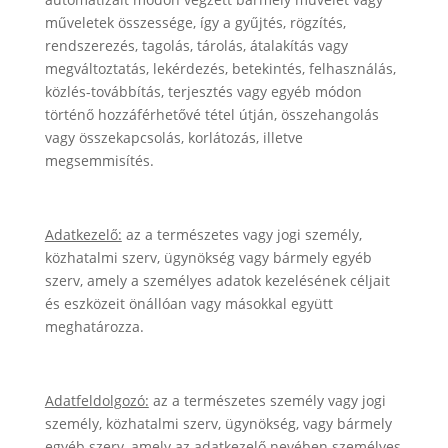
műveletek összessége, így a gyűjtés, rögzítés,
rendszerezés, tagolás, tárolás, átalakítás vagy
megváltoztatás, lekérdezés, betekintés, felhasználás,
közlés-továbbítás, terjesztés vagy egyéb módon
történő hozzáférhetővé tétel útján, összehangolás
vagy összekapcsolás, korlátozás, illetve
megsemmisítés.
Adatkezelő:
az a természetes vagy jogi személy,
közhatalmi szerv, ügynökség vagy bármely egyéb
szerv, amely a személyes adatok kezelésének céljait
és eszközeit önállóan vagy másokkal együtt
meghatározza.
Adatfeldolgozó:
az a természetes személy vagy jogi
személy, közhatalmi szerv, ügynökség, vagy bármely
egyéb szerv, amely az adatkezelő nevében személyes