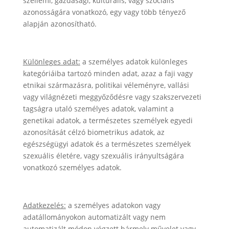
szellemi, gazdasági, kulturális, vagy szociális
azonosságára vonatkozó, egy vagy több tényező
alapján azonosítható.
Különleges adat:
a személyes adatok különleges
kategóriáiba tartozó minden adat, azaz a faji vagy
etnikai származásra, politikai véleményre, vallási
vagy világnézeti meggyőződésre vagy szakszervezeti
tagságra utaló személyes adatok, valamint a
genetikai adatok, a természetes személyek egyedi
azonosítását célzó biometrikus adatok, az
egészségügyi adatok és a természetes személyek
szexuális életére, vagy szexuális irányultságára
vonatkozó személyes adatok.
Adatkezelés:
a személyes adatokon vagy
adatállományokon automatizált vagy nem
automatizált módon végzett bármely művelet vagy