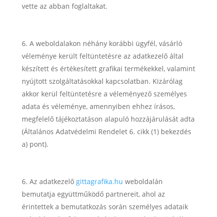
vette az abban foglaltakat.
A weboldalakon néhány korábbi ügyfél, vásárló
véleménye került feltüntetésre az adatkezelő által
készített és értékesített grafikai termékekkel, valamint
nyújtott szolgáltatásokkal kapcsolatban. Kizárólag
akkor kerül feltüntetésre a véleményező személyes
adata és véleménye, amennyiben ehhez írásos,
megfelelő tájékoztatáson alapuló hozzájárulását adta
(Általános Adatvédelmi Rendelet 6. cikk (1) bekezdés
a) pont).
Az adatkezelő
gittagrafika.hu
weboldalán
bemutatja együttműködő partnereit, ahol az
érintettek a bemutatkozás során személyes adataik