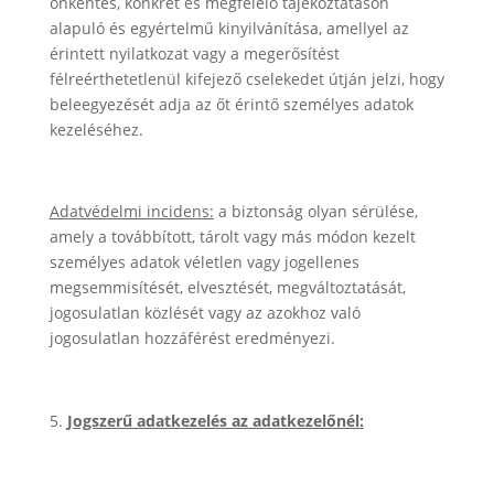
önkéntes, konkrét és megfelelő tájékoztatáson
alapuló és egyértelmű kinyilvánítása, amellyel az
érintett nyilatkozat vagy a megerősítést
félreérthetetlenül kifejező cselekedet útján jelzi, hogy
beleegyezését adja az őt érintő személyes adatok
kezeléséhez.
Adatvédelmi incidens:
a biztonság olyan sérülése,
amely a továbbított, tárolt vagy más módon kezelt
személyes adatok véletlen vagy jogellenes
megsemmisítését, elvesztését, megváltoztatását,
jogosulatlan közlését vagy az azokhoz való
jogosulatlan hozzáférést eredményezi.
Jogszerű adatkezelés az adatkezelőnél: