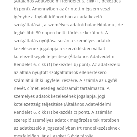
(Általános Adatvédelmi Rendelet 6. cikk (1) bekezdés
b) pont). Amennyiben az érintett mégsem veszi
igénybe a foglalt időpontban az adatkezelő
szolgáltatását, a személyes adatok haladéktalanul, de
legkésőbb 30 napon belül törlésre kerülnek. A
szolgáltatás nyújtása során a személyes adatok
kezelésének jogalapja a szerződésben vállalt
kötelezettségek teljesítése (Általános Adatvédelmi
Rendelet 6. cikk (1) bekezdés b) pont). Az adatkezelő
az általa nyújtott szolgáltatások ellenértékéről
számlát állít ki ügyfelei részére. A számla az ügyfél
nevét, címét, esetleg adószámát tartalmazza. A
személyes adatok kezelésének jogalapja, jogi
kötelezettség teljesítése (Általános Adatvédelmi
Rendelet 6. cikk (1) bekezdés c) pont). A számlán
szereplő személyes adatok megőrzése tekintetében
az adatkezelő a jogszabályban írt rendelkezéseknek
megfelelően jár el, azokat 5 évig tárolja.