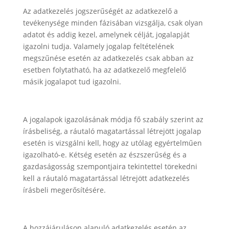
Az adatkezelés jogszerűségét az adatkezelő a
tevékenysége minden fázisában vizsgálja, csak olyan
adatot és addig kezel, amelynek célját, jogalapját
igazolni tudja. Valamely jogalap feltételének
megszűnése esetén az adatkezelés csak abban az
esetben folytatható, ha az adatkezelő megfelelő
másik jogalapot tud igazolni.
A jogalapok igazolásának módja fő szabály szerint az
írásbeliség, a ráutaló magatartással létrejött jogalap
esetén is vizsgálni kell, hogy az utólag egyértelműen
igazolható-e. Kétség esetén az észszerűség és a
gazdaságosság szempontjaira tekintettel törekedni
kell a ráutaló magatartással létrejött adatkezelés
írásbeli megerősítésére.
A hozzájáruláson alapuló adatkezelés esetén az