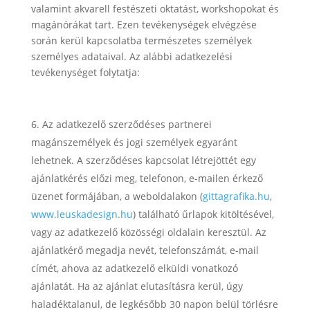
valamint akvarell festészeti oktatást, workshopokat és
magánórákat tart. Ezen tevékenységek elvégzése
során kerül kapcsolatba természetes személyek
személyes adataival. Az alábbi adatkezelési
tevékenységet folytatja:
Az adatkezelő szerződéses partnerei
magánszemélyek és jogi személyek egyaránt
lehetnek. A szerződéses kapcsolat létrejöttét egy
ajánlatkérés előzi meg, telefonon, e-mailen érkező
üzenet formájában, a weboldalakon (
gittagrafika.hu
,
www.leuskadesign.hu
) található űrlapok kitöltésével,
vagy az adatkezelő közösségi oldalain keresztül. Az
ajánlatkérő megadja nevét, telefonszámát, e-mail
címét, ahova az adatkezelő elküldi vonatkozó
ajánlatát. Ha az ajánlat elutasításra kerül, úgy
haladéktalanul, de legkésőbb 30 napon belül törlésre