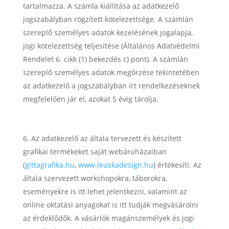
tartalmazza. A számla kiállítása az adatkezelő
jogszabályban rögzített kötelezettsége. A számlán
szereplő személyes adatok kezelésének jogalapja,
jogi kötelezettség teljesítése (Általános Adatvédelmi
Rendelet 6. cikk (1) bekezdés c) pont). A számlán
szereplő személyes adatok megőrzése tekintetében
az adatkezelő a jogszabályban írt rendelkezéseknek
megfelelően jár el, azokat 5 évig tárolja.
Az adatkezelő az általa tervezett és készített
grafikai termékeket saját webáruházaiban
(
gittagrafika.hu
,
www.leuskadesign.hu
) értékesíti. Az
általa szervezett workshopokra, táborokra,
eseményekre is itt lehet jelentkezni, valamint az
online oktatási anyagokat is itt tudják megvásárolni
az érdeklődők. A vásárlók magánszemélyek és jogi