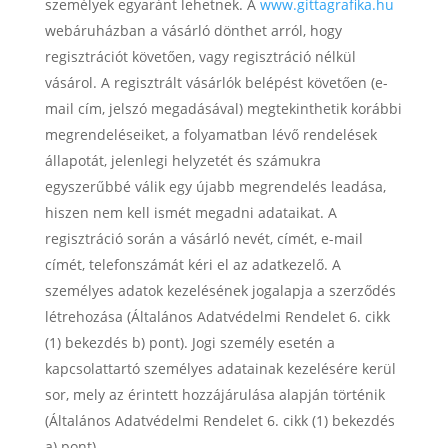
személyek egyaránt lehetnek. A
www.gittagrafika.hu
webáruházban a vásárló dönthet arról, hogy
regisztrációt követően, vagy regisztráció nélkül
vásárol. A regisztrált vásárlók belépést követően (e-
mail cím, jelszó megadásával) megtekinthetik korábbi
megrendeléseiket, a folyamatban lévő rendelések
állapotát, jelenlegi helyzetét és számukra
egyszerűbbé válik egy újabb megrendelés leadása,
hiszen nem kell ismét megadni adataikat. A
regisztráció során a vásárló nevét, címét, e-mail
címét, telefonszámát kéri el az adatkezelő. A
személyes adatok kezelésének jogalapja a szerződés
létrehozása (Általános Adatvédelmi Rendelet 6. cikk
(1) bekezdés b) pont). Jogi személy esetén a
kapcsolattartó személyes adatainak kezelésére kerül
sor, mely az érintett hozzájárulása alapján történik
(Általános Adatvédelmi Rendelet 6. cikk (1) bekezdés
a) pont).