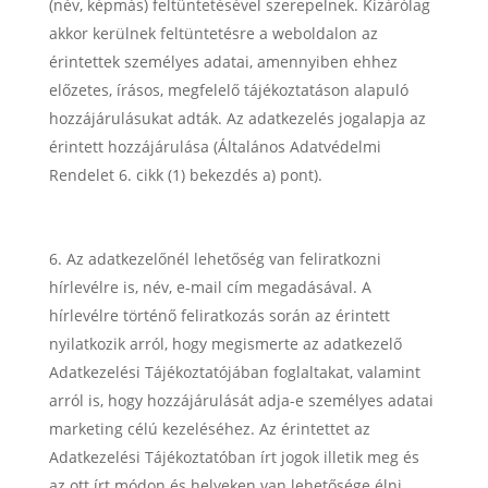
(név, képmás) feltüntetésével szerepelnek. Kizárólag
akkor kerülnek feltüntetésre a weboldalon az
érintettek személyes adatai, amennyiben ehhez
előzetes, írásos, megfelelő tájékoztatáson alapuló
hozzájárulásukat adták. Az adatkezelés jogalapja az
érintett hozzájárulása (Általános Adatvédelmi
Rendelet 6. cikk (1) bekezdés a) pont).
Az adatkezelőnél lehetőség van feliratkozni
hírlevélre is, név, e-mail cím megadásával. A
hírlevélre történő feliratkozás során az érintett
nyilatkozik arról, hogy megismerte az adatkezelő
Adatkezelési Tájékoztatójában foglaltakat, valamint
arról is, hogy hozzájárulását adja-e személyes adatai
marketing célú kezeléséhez. Az érintettet az
Adatkezelési Tájékoztatóban írt jogok illetik meg és
az ott írt módon és helyeken van lehetősége élni