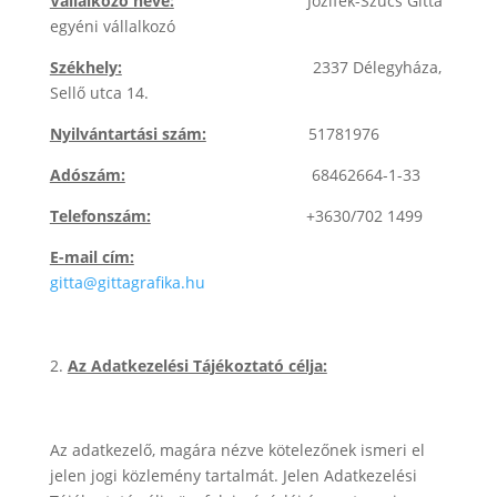
Vállalkozó neve:
Jozifek-Szűcs Gitta
egyéni vállalkozó
Székhely:
2337 Délegyháza,
Sellő utca 14.
Nyilvántartási szám:
51781976
Adószám:
68462664-1-33
Telefonszám:
+3630/702 1499
E-mail cím:
gitta@gittagrafika.hu
Az Adatkezelési Tájékoztató célja:
Az adatkezelő, magára nézve kötelezőnek ismeri el
jelen jogi közlemény tartalmát. Jelen Adatkezelési