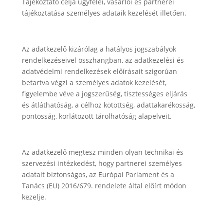
Tájékoztató célja ügyfelei, vásárlói és partnerei
tájékoztatása személyes adataik kezelését illetően.
Az adatkezelő kizárólag a hatályos jogszabályok
rendelkezéseivel összhangban, az adatkezelési és
adatvédelmi rendelkezések előírásait szigorúan
betartva végzi a személyes adatok kezelését,
figyelembe véve a jogszerűség, tisztességes eljárás
és átláthatóság, a célhoz kötöttség, adattakarékosság,
pontosság, korlátozott tárolhatóság alapelveit.
Az adatkezelő megtesz minden olyan technikai és
szervezési intézkedést, hogy partnerei személyes
adatait biztonságos, az Európai Parlament és a
Tanács (EU) 2016/679. rendelete által előírt módon
kezelje.