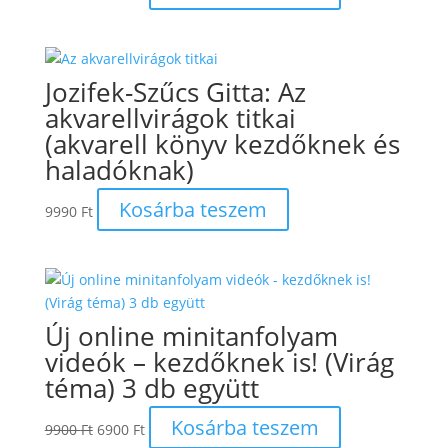
price
price
was:
is:
9990 Ft.
5990 Ft.
Jozifek-Szűcs Gitta: Az
akvarellvirágok titkai
(akvarell könyv kezdőknek és
haladóknak)
Kosárba teszem
9990
Ft
Új online minitanfolyam
videók – kezdőknek is! (Virág
téma) 3 db együtt
Original
Current
Kosárba teszem
9900
Ft
6900
Ft
price
price