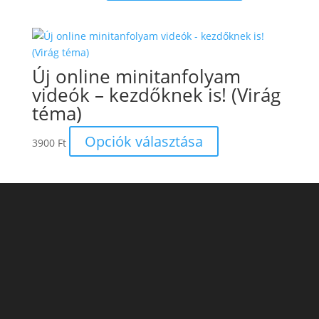
was:
is:
9900 Ft.
6900 Ft.
Új online minitanfolyam
videók – kezdőknek is! (Virág
téma)
Ennek
Opciók választása
3900
Ft
a
terméknek
több
variációja
van.
A
változatok
a
termékoldalon
választhatók
ki