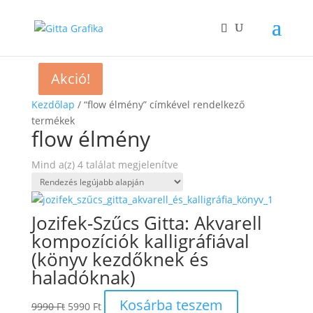
Akció!
Akció!
Kezdőlap
/ “flow élmény” címkével rendelkező
termékek
flow élmény
Sorted
Mind a(z) 4 találat megjelenítve
by
latest
Jozifek-Szűcs Gitta: Akvarell
kompozíciók kalligráfiával
(könyv kezdőknek és
haladóknak)
Original
Current
Kosárba teszem
9990
Ft
5990
Ft