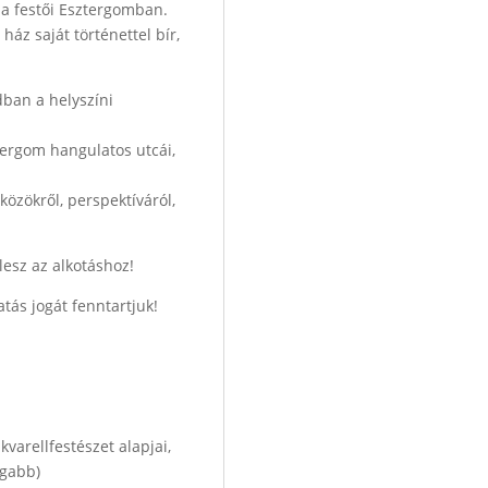
n a festői Esztergomban.
áz saját történettel bír,
dban a helyszíni
ztergom hangulatos utcái,
közökről, perspektíváról,
esz az alkotáshoz!
tás jogát fenntartjuk!
varellfestészet alapjai,
agabb)