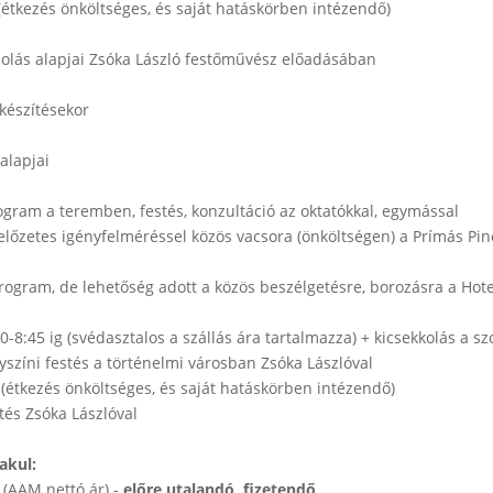
étkezés önköltséges, és saját hatáskörben intézendő)
zolás alapjai Zsóka László festőművész előadásában
készítésekor
alapjai
ogram a teremben, festés, konzultáció az oktatókkal, egymással
lőzetes igényfelméréssel közös vacsora (önköltségen) a Prímás Pin
program, de lehetőség adott a közös beszélgetésre, borozásra a Ho
0-8:45 ig (svédasztalos a szállás ára tartalmazza) + kicsekkolás a s
elyszíni festés a történelmi városban Zsóka Lászlóval
(étkezés önköltséges, és saját hatáskörben intézendő)
tés Zsóka Lászlóval
akul:
 (AAM nettó ár) -
előre utalandó, fizetendő