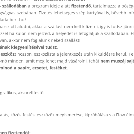
 -
szállodában
a program ideje alatt
fizetendő
, tartalmazza a bőség
 egyágyas szobában. Fizetés lehetséges szép kártyával is, bővebb infó
ladalbert.hu/
sz ott aludni, akkor a szállást nem kell kifizetni, így is tudsz jönn
zzel ha külön nem jelzed, a helyedet is lefoglaljuk a szállodában. H
van, akkor nem foglalunk neked szállást!
jának kiegyenlítésével tudsz
.
 eszköz
t hozzon, eszközlista a jelentkezés után kiküldésre kerül. 
omó minden, amit meg lehet majd vásárolni, tehát
nem muszáj sajá
olnod a papírt, ecsetet, festéket
.
grafikus, akvarellfestő
tatás, közös festés, eszközök megismerése, kipróbálása s a Flow élm
ínen fizetendő):