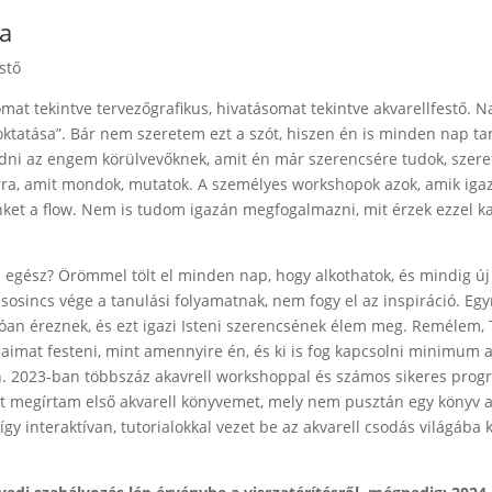
ta
stő
omat tekintve tervezőgrafikus, hivatásomat tekintve akvarellfestő.
„oktatása”. Bár nem szeretem ezt a szót, hiszen én is minden nap t
ni az engem körülvevőknek, amit én már szerencsére tudok, szeret
ra, amit mondok, mutatok. A személyes workshopok azok, amik igazá
nket a flow. Nem is tudom igazán megfogalmazni, mit érzek ezzel k
 egész? Örömmel tölt el minden nap, hogy alkothatok, és mindig új 
 sosincs vége a tanulási folyamatnak, nem fogy el az inspiráció. E
lóan éreznek, és ezt igazi Isteni szerencsének élem meg. Remélem, 
gaimat festeni, mint amennyire én, és ki is fog kapcsolni minimum a
n. 2023-ban többszáz akavrell workshoppal és számos sikeres prog
t megírtam első akvarell könyvemet, mely nem pusztán egy könyv a
 így interaktívan, tutorialokkal vezet be az akvarell csodás világába