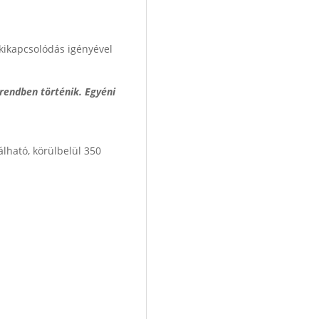
a kikapcsolódás igényével
rrendben történik. Egyéni
lható, körülbelül 350