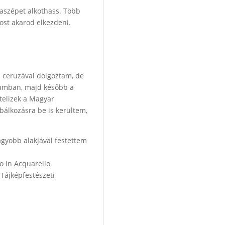
daszépet alkothass. Több
most akarod elkezdeni.
s ceruzával dolgoztam, de
zeumban, majd később a
telizek a Magyar
bálkozásra be is kerültem,
agyobb alakjával festettem
o in Acquarello
 Tájképfestészeti