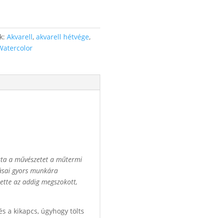
k:
Akvarell
,
akvarell hétvége
,
Watercolor
totta a művészetet a műtermi
dzásai gyors munkára
ítette az addig megszokott,
és a kikapcs, úgyhogy tölts