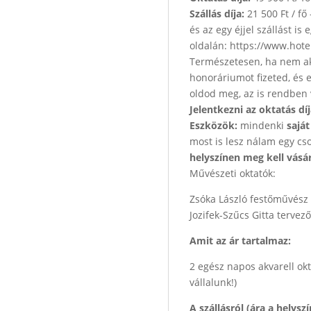
Szállás díja:
21 500 Ft / fő
és az egy éjjel szállást is
oldalán: https://www.hote
Természetesen, ha nem akar
honoráriumot fizeted, és e
oldod meg, az is rendben 
Jelentkezni az oktatás dí
Eszközök:
mindenki
saját
most is lesz nálam egy cs
helyszínen meg kell vásár
Művészeti oktatók:
Zsóka László festőművész
Jozifek-Szűcs Gitta tervező
Amit az ár tartalmaz:
2 egész napos akvarell ok
vállalunk!)
A szállásról (ára a helysz