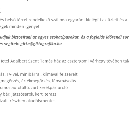
t
 és belső térrel rendelkező szálloda egyaránt kielégíti az üzleti és 
égek minden igényét.
udjuk biztosítani az egyes szobatípusokat, és a foglalás időrendi so
és segítek: gitta@gittagrafika.hu
 Hotel Adalbert Szent Tamás ház az esztergomi Várhegy tövében talá
, TV-vel, minibárral, klímával felszerelt
agmegőrzés, értékmegőrzés, fénymásolás
romos autótöltő, zárt kerékpártároló
y bár, játszósarok, kert, terasz
atizált, részben akadálymentes