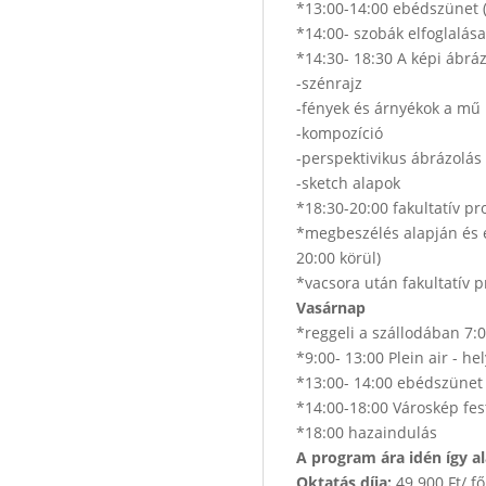
*13:00-14:00 ebédszünet (
*14:00- szobák elfoglalása
*14:30- 18:30 A képi ábrá
-szénrajz
-fények és árnyékok a mű 
-kompozíció
-perspektivikus ábrázolás 
-sketch alapok
*18:30-20:00 fakultatív pr
*megbeszélés alapján és e
20:00 körül)
*vacsora után fakultatív 
Vasárnap
*reggeli a szállodában 7:0
*9:00- 13:00 Plein air - h
*13:00- 14:00 ebédszünet 
*14:00-18:00 Városkép fes
*18:00 hazaindulás
A program ára idén így al
Oktatás díja:
49 900 Ft/ fő