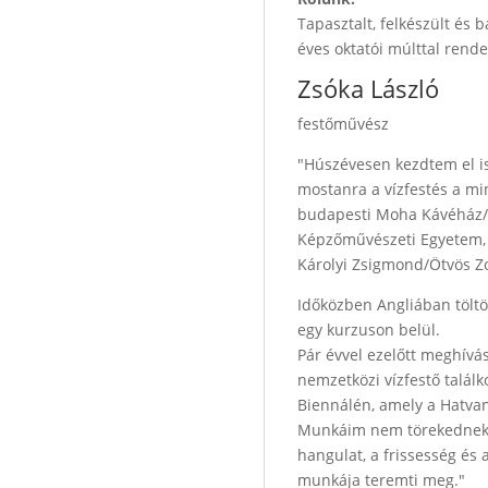
Tapasztalt, felkészült és
éves oktatói múlttal rende
Zsóka László
festőművész
"Húszévesen kezdtem el is
mostanra a vízfestés a mi
budapesti Moha Kávéház/Go
Képzőművészeti Egyetem, f
Károlyi Zsigmond/Ötvös Zo
Időközben Angliában töltö
egy kurzuson belül.
Pár évvel ezelőtt meghívás
nemzetközi vízfestő találk
Biennálén, amely a Hatva
Munkáim nem törekednek t
hangulat, a frissesség és 
munkája teremti meg."