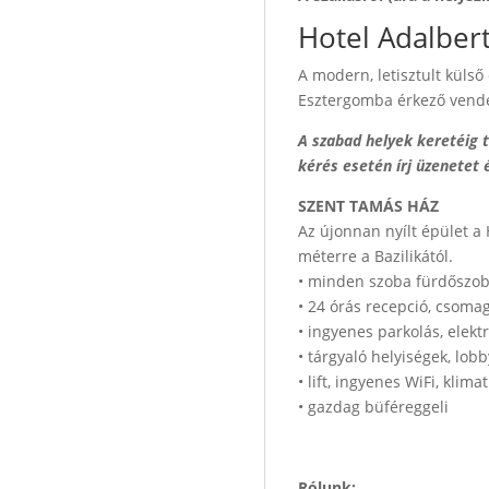
Hotel Adalber
A modern, letisztult külső
Esztergomba érkező vend
A szabad helyek keretéig t
kérés esetén írj üzenetet 
SZENT TAMÁS HÁZ
Az újonnan nyílt épület a
méterre a Bazilikától.
• minden szoba fürdőszobás
• 24 órás recepció, csom
• ingyenes parkolás, elekt
• tárgyaló helyiségek, lobb
• lift, ingyenes WiFi, klim
• gazdag büféreggeli
Rólunk: