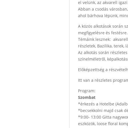
el velünk, az akvarell iga
Abban a csodás városban, 
ahol bárhova lépünk, mind
A közös alkotások során s
megfigyelésre és festésre.
Témáink lesznek: akvarell 
részletek, Bazilika, terek, 
Az alkotás során részletes
színelméletről, képalkotás
Előképzettség a részvéte
Itt van a részletes progra
Program:
Szombat
*érkezés a Hotelbe (Adalbe
*becsekkolni majd csak dé
*9:00- 13:00 Gitta nagywor
eszközök, loose floral ko