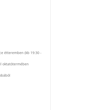
ce étteremben (kb 19:30 -
tel oktatótermében
zobából