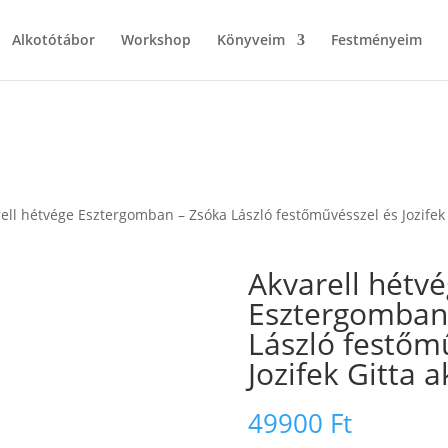
Alkotótábor
Workshop
Könyveim
Festményeim
ell hétvége Esztergomban – Zsóka László festőművésszel és Jozifek G
Akvarell hétv
Esztergomban
László festőm
Jozifek Gitta a
49900
Ft