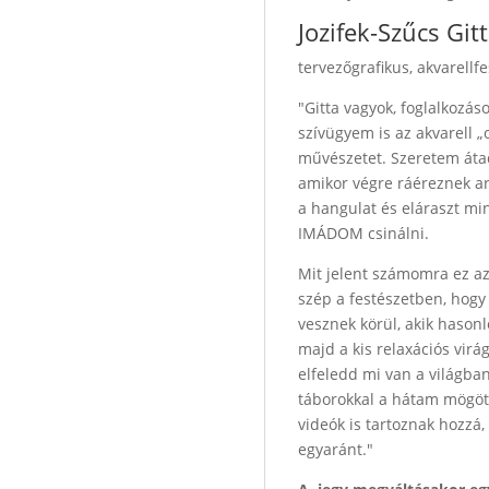
Jozifek-Szűcs Git
tervezőgrafikus, akvarellfe
"Gitta vagyok, foglalkozás
szívügyem is az akvarell 
művészetet. Szeretem átad
amikor végre ráéreznek ar
a hangulat és eláraszt mi
IMÁDOM csinálni.
Mit jelent számomra ez az
szép a festészetben, hogy
vesznek körül, akik hason
majd a kis relaxációs virá
elfeledd mi van a világba
táborokkal a hátam mögöt
videók is tartoznak hozzá,
egyaránt."