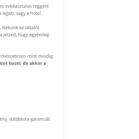
es svédasztalos reggelit
 lejjeb, vagy a hotel
i. Nekünk az oktatói
a jelzed, hogy egyénileg
Természetesen mint mindig,
tot hozni, de akkor a
ény. (Utóbbira garanciát