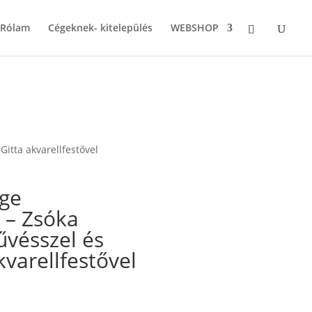
Rólam
Cégeknek- kitelepülés
WEBSHOP
itta akvarellfestővel
ége
 – Zsóka
űvésszel és
kvarellfestővel