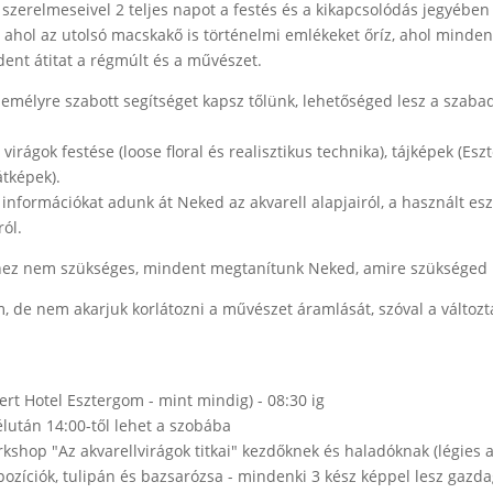
zi szerelmeseivel 2 teljes napot a festés és a kikapcsolódás jegyébe
ahol az utolsó macskakő is történelmi emlékeket őríz, ahol minden h
ent átitat a régmúlt és a művészet.
zemélyre szabott segítséget kapsz tőlünk, lehetőséged lesz a szaba
virágok festése (loose floral és realisztikus technika), tájképek (Es
látképek).
 információkat adunk át Neked az akvarell alapjairól, a használt esz
ról.
lhez nem szükséges, mindent megtanítunk Neked, amire szükséged l
m, de nem akarjuk korlátozni a művészet áramlását, szóval a változta
rt Hotel Esztergom - mint mindig) - 08:30 ig
lután 14:00-től lehet a szobába
kshop "Az akvarellvirágok titkai" kezdőknek és haladóknak (légies ak
mpozíciók, tulipán és bazsarózsa - mindenki 3 kész képpel lesz gazd