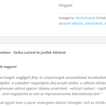
Elfogyott
Kategória:
Workshopok
Címké
akvarell oktatás
,
alkotótábor
,
mban - Zsóka Lacival és Jozifek Gittával
 Mi nagyon!
bad levegőn megfigyelt fény- és színjelenségek visszaadásával kiszabadí
ilágából. A szabadtéri megvilágítás fény-árnyék játékai, a reflexek villó
olytonosan változó egyszeri látvány színértékeit - valőrjeit (valeur) - rögz
t. Ezzel megnyitotta az utat az impresszionizmus kibontakozása felé."
juk együtt ezen a pazar esztergomi alkotós hétvégén. Kell az énidő 