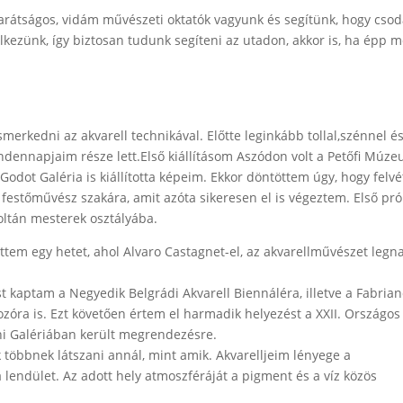
 barátságos, vidám művészeti oktatók vagyunk és segítünk, hogy cso
lkezünk, így biztosan tudunk segíteni az utadon, akkor is, ha épp 
merkedni az akvarell technikával. Előtte leginkább tollal,szénnel é
ndennapjaim része lett.Első kiállításom Aszódon volt a Petőfi Mú
dot Galéria is kiállította képeim. Ekkor döntöttem úgy, hogy felvé
estőművész szakára, amit azóta sikeresen el is végeztem. Első pró
ltán mesterek osztályába.
ttem egy hetet, ahol Alvaro Castagnet-el, az akvarellművészet legn
t kaptam a Negyedik Belgrádi Akvarell Biennáléra, illetve a Fabrian
ozóra is. Ezt követően értem el harmadik helyezést a XXII. Országos
ni Galériában került megrendezésre.
öbbnek látszani annál, mint amik. Akvarelljeim lényege a
a lendület. Az adott hely atmoszféráját a pigment és a víz közös