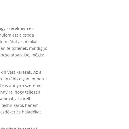
 Nagy szerelmem és
anulom ezt a csoda
em látni az arcokat,
n feltöltenek, mindig jó
apcsolatban. De, mégis:
kihívást keresek. Az a
gyre inkább olyan emberek
Te is annyira szereted
nnyira, hogy teljesen
rammal, akvarell
 technikáról, hanem
 kezdőket és haladókat